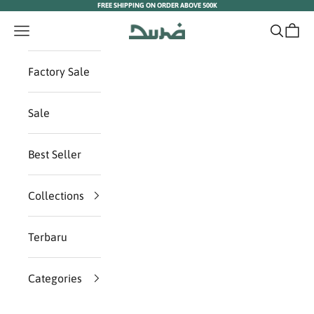
FREE SHIPPING ON ORDER ABOVE 500K
Skip to content
Duha Muslim Wear
Navigation menu
Search
Cart
Factory Sale
Sale
Best Seller
Collections
Terbaru
Categories