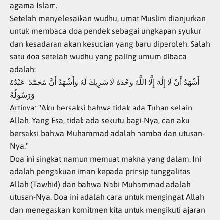
agama Islam.
Setelah menyelesaikan wudhu, umat Muslim dianjurkan
untuk membaca doa pendek sebagai ungkapan syukur
dan kesadaran akan kesucian yang baru diperoleh. Salah
satu doa setelah wudhu yang paling umum dibaca
adalah:
أَشْهَدُ أَنْ لَا إِلَٰهَ إِلَّا اللَّهُ وَحْدَهُ لَا شَرِيكَ لَهُ وَأَشْهَدُ أَنَّ مُحَمَّدًا عَبْدُهُ
وَرَسُولُهُ
Artinya: "Aku bersaksi bahwa tidak ada Tuhan selain
Allah, Yang Esa, tidak ada sekutu bagi-Nya, dan aku
bersaksi bahwa Muhammad adalah hamba dan utusan-
Nya."
Doa ini singkat namun memuat makna yang dalam. Ini
adalah pengakuan iman kepada prinsip tunggalitas
Allah (Tawhid) dan bahwa Nabi Muhammad adalah
utusan-Nya. Doa ini adalah cara untuk mengingat Allah
dan menegaskan komitmen kita untuk mengikuti ajaran