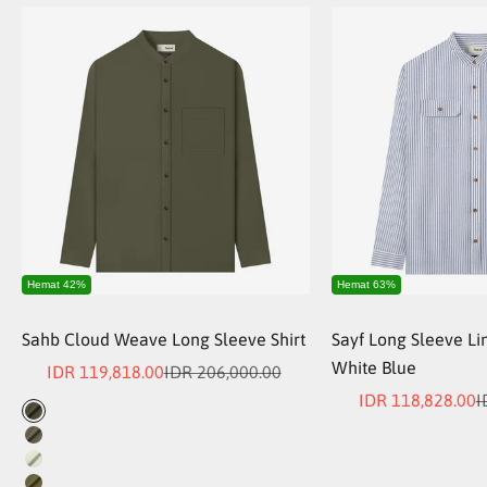
Hemat 42%
Hemat 63%
Sahb Cloud Weave Long Sleeve Shirt
Sayf Long Sleeve Lin
White Blue
Sale price
Regular price
IDR 119,818.00
IDR 206,000.00
Sale price
R
IDR 118,828.00
I
Color
Dark Green
Dusk Olive
Light Green