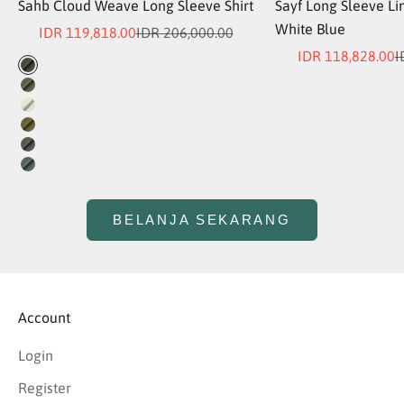
Sahb Cloud Weave Long Sleeve Shirt
Sayf Long Sleeve Lin
White Blue
Sale price
Regular price
IDR 119,818.00
IDR 206,000.00
Sale price
R
IDR 118,828.00
I
Color
Dark Green
Dusk Olive
Light Green
Olive
Olive Green
Pine Green
BELANJA SEKARANG
Account
Login
Register