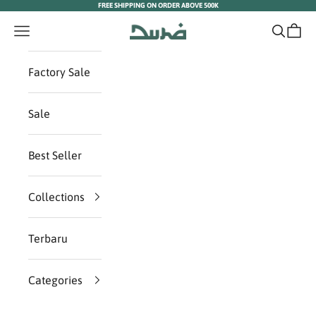
FREE SHIPPING ON ORDER ABOVE 500K
Skip to content
Duha Muslim Wear
Navigation menu
Search
Cart
Factory Sale
Sale
Best Seller
Collections
Terbaru
Categories